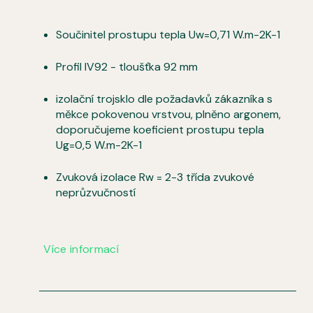
Součinitel prostupu tepla Uw=0,71 W.m-2K-1
Profil IV92 - tloušťka 92 mm
izolační trojsklo dle požadavků zákazníka s
měkce pokovenou vrstvou, plněno argonem,
doporučujeme koeficient prostupu tepla
Ug=0,5 W.m-2K-1
Zvuková izolace Rw = 2-3 třída zvukové
neprůzvučností
Více informací