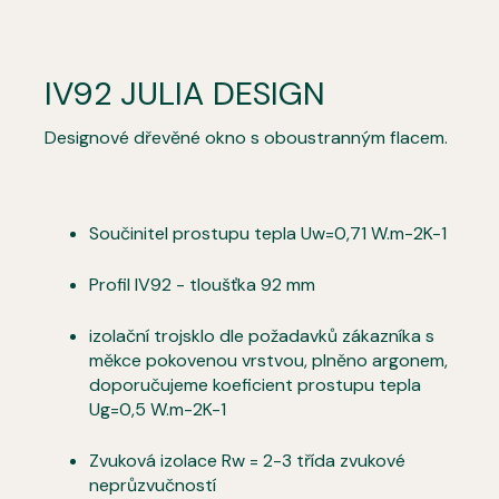
IV92 JULIA DESIGN
Designové dřevěné okno s oboustranným flacem.
Součinitel prostupu tepla Uw=0,71 W.m-2K-1
Profil IV92 - tloušťka 92 mm
izolační trojsklo dle požadavků zákazníka s
měkce pokovenou vrstvou, plněno argonem,
doporučujeme koeficient prostupu tepla
Ug=0,5 W.m-2K-1
Zvuková izolace Rw = 2-3 třída zvukové
neprůzvučností