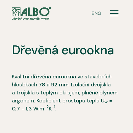
CZ
ENG
Menu
Dřevěná eurookna
Kvalitní
dřevěná eurookna
ve stavebních
hloubkách
78 a 92 mm
. Izolační dvojskla
a trojskla s teplým okrajem, plněné plynem
argonem. Koeficient prostupu tepla
U
=
w
-2
-1
0,7 - 1,3 W.m
K
.