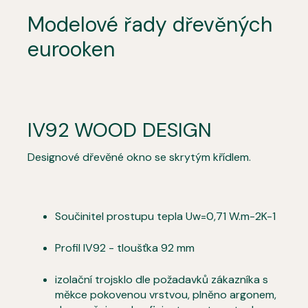
Modelové řady dřevěných
eurooken
IV92 WOOD DESIGN
Designové dřevěné okno se skrytým křídlem.
Součinitel prostupu tepla Uw=0,71 W.m-2K-1
Profil IV92 - tloušťka 92 mm
izolační trojsklo dle požadavků zákazníka s
měkce pokovenou vrstvou, plněno argonem,