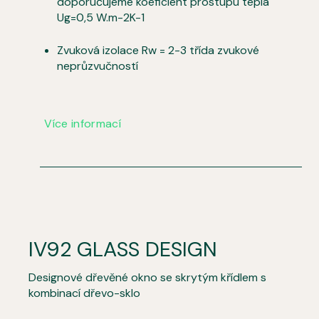
doporučujeme koeficient prostupu tepla
Ug=0,5 W.m-2K-1
Zvuková izolace Rw = 2-3 třída zvukové
neprůzvučností
Více informací
IV92 GLASS DESIGN
Designové dřevěné okno se skrytým křídlem s
kombinací dřevo-sklo