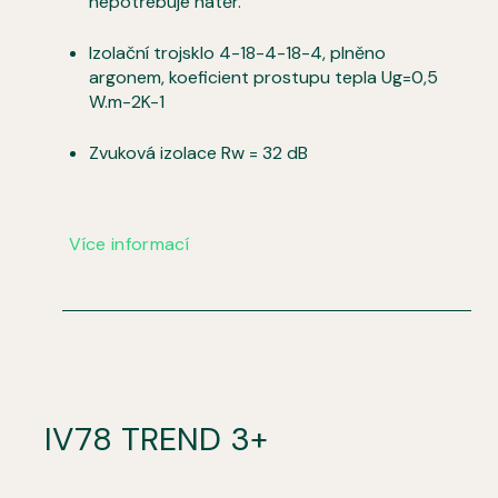
nepotřebuje nátěr.
Izolační trojsklo 4-18-4-18-4, plněno
argonem, koeficient prostupu tepla Ug=0,5
W.m-2K-1
Zvuková izolace Rw = 32 dB
Více informací
IV78 TREND 3+