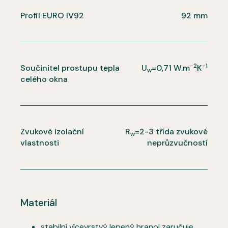
Profil EURO IV92
92 mm
-2
-1
Součinitel prostupu tepla
U
=0,71 W.m
K
w
celého okna
Zvukově izolační
R
=2-3 třída zvukové
w
vlastnosti
neprůzvučností
Materiál
stabilní vícevrstvý lepený hranol zaručuje