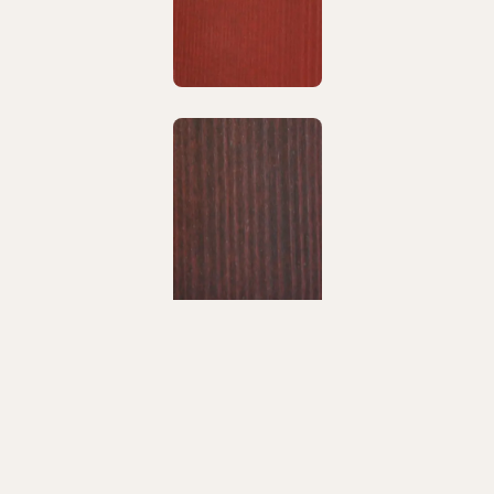
Abychom vám usnadnili procházení stránek, nabídli
přizpůsobený obsah nebo reklamu a mohli anonymně
analyzovat návštěvnost, využíváme soubory cookies,
které sdílíme se svými partnery pro sociální média, inzerci a
analýzu. Jejich nastavení upravíte odkazem "Nastavení
cookies" a kdykoliv jej můžete změnit v patičce webu.
Podrobnější informace najdete v našich Zásadách ochrany