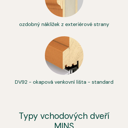
ozdobný nákližek z exteriérové strany
DV92 - okapová venkovní lišta - standard
Typy vchodových dveří
MINS