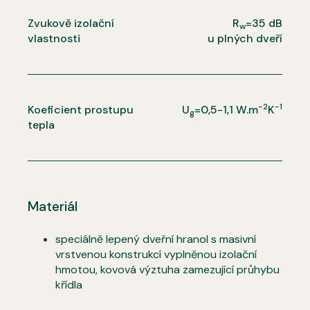
Zvukově izolační
R
=35 dB
w
vlastnosti
u plných dveří
-2
-1
Koeficient prostupu
U
=0,5-1,1 W.m
K
g
tepla
Materiál
speciálně lepený dveřní hranol s masivní
vrstvenou konstrukcí vyplněnou izolační
hmotou, kovová výztuha zamezující průhybu
křídla