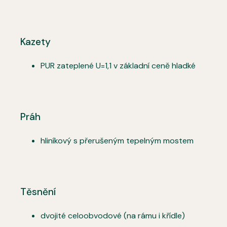
Kazety
PUR zateplené U=1,1 v základní ceně hladké
Práh
hliníkový s přerušeným tepelným mostem
Těsnění
dvojité celoobvodové (na rámu i křídle)