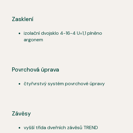
Zasklení
izolační dvojsklo 4-16-4 U=1,1 plněno
argonem
Povrchová úprava
čtyřvrstvý systém povrchové úpravy
Závěsy
vyšší třída dveřních závěsů TREND